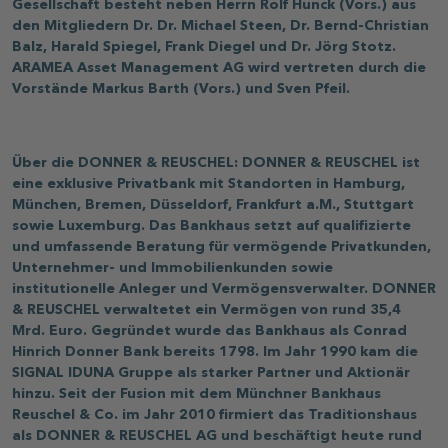
Gesellschaft besteht neben Herrn Rolf Hunck (Vors.) aus
den Mitgliedern Dr. Dr. Michael Steen, Dr. Bernd-Christian
Balz, Harald Spiegel, Frank Diegel und Dr. Jörg Stotz.
ARAMEA Asset Management AG wird vertreten durch die
Vorstände Markus Barth (Vors.) und Sven Pfeil.
Über die DONNER & REUSCHEL: DONNER & REUSCHEL ist
eine exklusive Privatbank mit Standorten in Hamburg,
München, Bremen, Düsseldorf, Frankfurt a.M., Stuttgart
sowie Luxemburg. Das Bankhaus setzt auf qualifizierte
und umfassende Beratung für vermögende Privatkunden,
Unternehmer- und Immobilienkunden sowie
institutionelle Anleger und Vermögensverwalter. DONNER
& REUSCHEL verwaltetet ein Vermögen von rund 35,4
Mrd. Euro. Gegründet wurde das Bankhaus als Conrad
Hinrich Donner Bank bereits 1798. Im Jahr 1990 kam die
SIGNAL IDUNA Gruppe als starker Partner und Aktionär
hinzu. Seit der Fusion mit dem Münchner Bankhaus
Reuschel & Co. im Jahr 2010 firmiert das Traditionshaus
als DONNER & REUSCHEL AG und beschäftigt heute rund